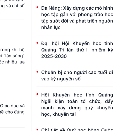
ống và chỉ số
Đà Nẵng: Xây dựng các mô hình
học tập gắn với phong trào học
tập suốt đời và phát triển nguồn
nhân lực
Đại hội Hội Khuyến học tỉnh
trong khi hệ
Quảng Trị lần thứ I, nhiệm kỳ
i “làn sóng”
2025-2030
ớc nhiều lựa
Chuẩn bị cho người cao tuổi đi
vào kỷ nguyên số
Hội Khuyến học tỉnh Quảng
Ngãi kiện toàn tổ chức, đẩy
 Giáo dục và
mạnh xây dựng quỹ khuyến
ghề cho đúng
học, khuyến tài
Chi tiết về Quỹ học bổng Quốc