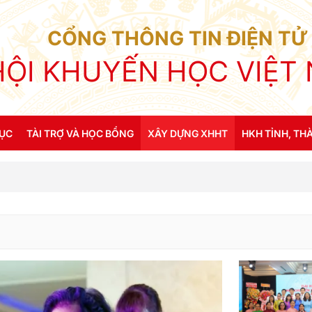
CỔNG THÔNG TIN ĐIỆN TỬ
HỘI KHUYẾN HỌC VIỆT
DỤC
TÀI TRỢ VÀ HỌC BỔNG
XÂY DỰNG XHHT
HKH TỈNH, THA
c
Diễn đàn khuyễn học & Giáo dục
Khuyến học đ
 & Giáo dục
Mô hình học tập
Gia đình & dòng họ học tập