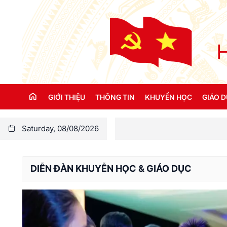
GIỚI THIỆU
THÔNG TIN
KHUYẾN HỌC
GIÁO 
Saturday, 08/08/2026
Lãnh đạo TW Hội
Kinh tế - Xã hội
Hoạt động khuyến họ
Tổ chức bộ máy
Văn hóa - Đời sống
Gương sáng khuyến học
DIỄN ĐÀN KHUYỄN HỌC & GIÁO DỤC
Điều lệ Hội Khuyến học Việt Nam
Sổ tay khuyến học