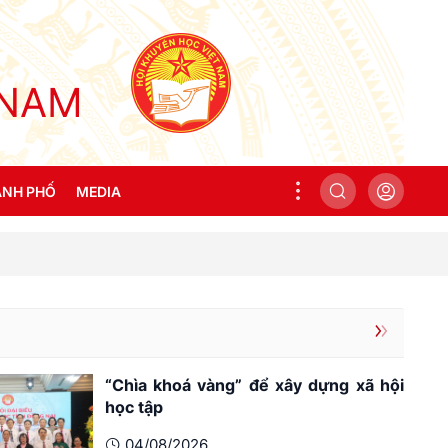
 NAM
̀NH PHỐ
MEDIA
ịa phương
Ảnh
Video
“Chìa khoá vàng” để xây dựng xã hội
học tập
04/08/2026