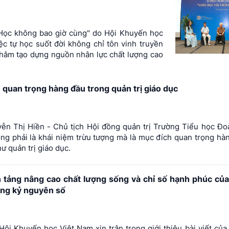
"Học không bao giờ cùng" do Hội Khuyến học
ệc tự học suốt đời không chỉ tôn vinh truyền
hằm tạo dựng nguồn nhân lực chất lượng cao
 quan trọng hàng đầu trong quản trị giáo dục
ễn Thị Hiền - Chủ tịch Hội đồng quản trị Trường Tiểu học Đo
ng phải là khái niệm trừu tượng mà là mục đích quan trọng hà
ư quản trị giáo dục.
n tảng nâng cao chất lượng sống và chỉ số hạnh phúc củ
ong kỷ nguyên số
ội Khuyến học Việt Nam xin trân trọng giới thiệu bài viết củ