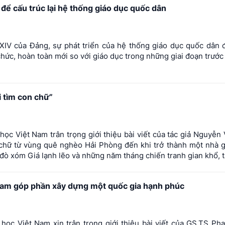
ể cấu trúc lại hệ thống giáo dục quốc dân
XIV của Đảng, sự phát triển của hệ thống giáo dục quốc dân
chức, hoàn toàn mới so với giáo dục trong những giai đoạn trước
đi tìm con chữ”
̣c Việt Nam trân trọng giới thiệu bài viết của tác giả Nguyễ
 chữ từ vùng quê nghèo Hải Phòng đến khi trở thành một nhà g
đò xóm Giá lạnh lẽo và những năm tháng chiến tranh gian khổ, tác
Nam góp phần xây dựng một quốc gia hạnh phúc
̣c Việt Nam xin trân trọng giới thiệu bài viết của GS.TS Ph