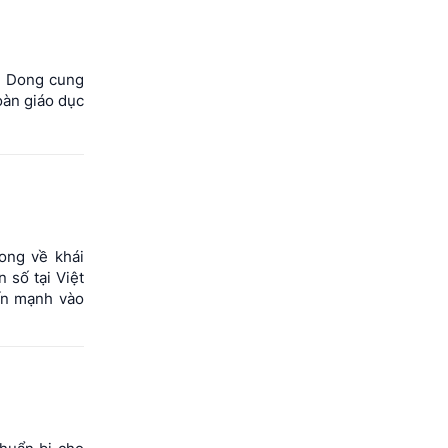
ất Dong cung
oàn giáo dục
Dong về khái
 số tại Việt
hấn mạnh vào