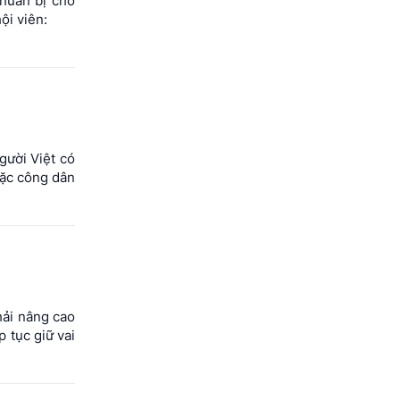
huẩn bị cho
ội viên:
gười Việt có
oặc công dân
hải nâng cao
 tục giữ vai