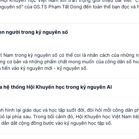
ội Khuyến học Việt Nam xin trân trọng giới thiệu bài viết "C
 nguyên số" của GS.TS Phạm Tất Dong đến toàn thể bạn đọc và h
on người trong kỷ nguyên số
t Nam trong kỷ nguyên số có thể coi là nhân cách của những n
 năng cơ bản và những phẩm chất mong muốn của công dân số h
ta tiến vào kỷ nguyên mới - kỷ nguyên số.
ủa hệ thống Hội Khuyến học trong kỷ nguyên AI
nh hình lại giáo dục và học tập suốt đời, đòi hỏi mỗi công dân p
bỏ lại phía sau. Trong bối cảnh đó, Hội Khuyến học Việt Nam tiếp
c dẫn dắt cộng đồng bước vào kỷ nguyên học tập số.