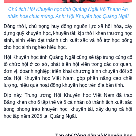
Chủ tịch Hội Khuyến học tỉnh Quảng Ngãi Võ Thanh An
nhận hoa chúc mừng. Ảnh: Hội Khuyến học Quảng Ngãi
Đồng thời, chú trọng huy động nguồn lực xã hội hóa, xây
dựng quỹ khuyến học, khuyến tài; kịp thời khen thưởng học
sinh, sinh viên đạt thành tích xuất sắc và hỗ trợ học bổng
cho học sinh nghèo hiếu học.
Hội Khuyến học tỉnh Quảng Ngãi cũng sẽ tập trung củng cố
tổ chức hội ở cơ sở, phát triển hội viên trong các cơ quan,
đơn vị, doanh nghiệp; triển khai chương trình chuyển đổi số
của Hội Khuyến học Việt Nam, góp phần nâng cao chất
lượng, hiệu quả hoạt động khuyến học trên địa bàn tỉnh.
Dịp này, Trung ương Hội Khuyến học Việt Nam đã trao
Bằng khen cho 6 tập thể và 5 cá nhân có thành tích xuất sắc
trong phong trào khuyến học, khuyến tài, xây dựng xã hội
học tập năm 2025 tại Quảng Ngãi.
Tạp chí Công dân và Khuyến học