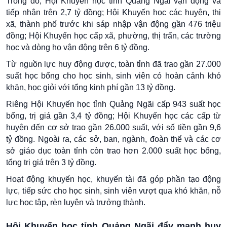
Trong đó, Hội Khuyến học tỉnh Quảng Ngãi vận động và
tiếp nhận trên 2,7 tỷ đồng; Hội Khuyến học các huyện, thị
xã, thành phố trước khi sáp nhập vận động gần 476 triệu
đồng; Hội Khuyến học cấp xã, phường, thị trấn, các trường
học và dòng họ vận động trên 6 tỷ đồng.
Từ nguồn lực huy động được, toàn tỉnh đã trao gần 27.000
suất học bổng cho học sinh, sinh viên có hoàn cảnh khó
khăn, học giỏi với tổng kinh phí gần 13 tỷ đồng.
Riêng Hội Khuyến học tỉnh Quảng Ngãi cấp 943 suất học
bổng, trị giá gần 3,4 tỷ đồng; Hội Khuyến học các cấp từ
huyện đến cơ sở trao gần 26.000 suất, với số tiền gần 9,6
tỷ đồng. Ngoài ra, các sở, ban, ngành, đoàn thể và các cơ
sở giáo dục toàn tỉnh còn trao hơn 2.000 suất học bổng,
tổng trị giá trên 3 tỷ đồng.
Hoạt động khuyến học, khuyến tài đã góp phần tạo động
lực, tiếp sức cho học sinh, sinh viên vượt qua khó khăn, nỗ
lực học tập, rèn luyện và trưởng thành.
Hội Khuyến học tỉnh Quảng Ngãi đẩy mạnh huy