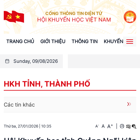
CỔNG THÔNG TIN ĐIỆN TỬ
HỘI KHUYẾN HỌC VIỆT NAM
TRANG CHỦ
GIỚI THIỆU
THÔNG TIN
KHUYẾN HỌC
Togg
navi
Sunday, 09/08/2026
HKH TỈNH, THÀNH PHỐ
Các tin khác
+
A
-
A
|
A
Thứ ba, 27/01/2026
|
10:35