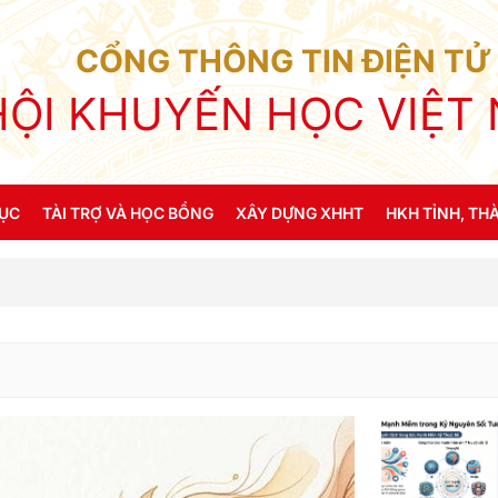
CỔNG THÔNG TIN ĐIỆN TỬ
HỘI KHUYẾN HỌC VIỆT
DỤC
TÀI TRỢ VÀ HỌC BỔNG
XÂY DỰNG XHHT
HKH TỈNH, THA
c
Diễn đàn khuyễn học & Giáo dục
Khuyến học đ
 & Giáo dục
Mô hình học tập
Gia đình & dòng họ học tập