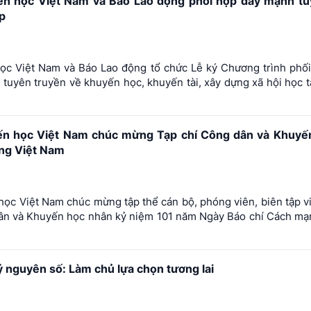
n học Việt Nam và Báo Lao động phối hợp đẩy mạnh tu
p
ọc Việt Nam và Báo Lao động tổ chức Lễ ký Chương trình phố
 tuyên truyền về khuyến học, khuyến tài, xây dựng xã hội học t
ến học Việt Nam chúc mừng Tạp chí Công dân và Khuyế
ng Việt Nam
ọc Việt Nam chúc mừng tập thể cán bộ, phóng viên, biên tập v
dân và Khuyến học nhân kỷ niệm 101 năm Ngày Báo chí Cách mạ
 nguyên số: Làm chủ lựa chọn tương lai