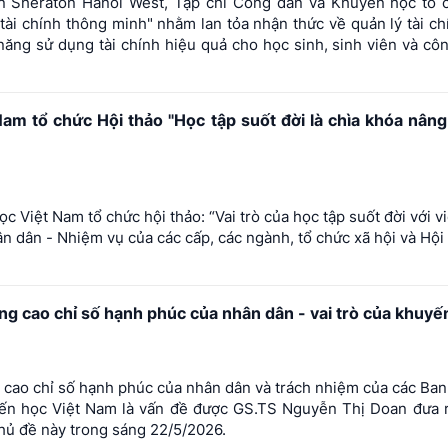
ạn Sheraton Hanoi West, Tạp chí Công dân và Khuyến học tổ c
tài chính thông minh" nhằm lan tỏa nhận thức về quản lý tài ch
 năng sử dụng tài chính hiệu quả cho học sinh, sinh viên và cô
am tổ chức Hội thảo "Học tập suốt đời là chìa khóa nâng
c Việt Nam tổ chức hội thảo: “Vai trò của học tập suốt đời với v
n dân - Nhiệm vụ của các cấp, các ngành, tổ chức xã hội và Hộ
ng cao chỉ số hạnh phúc của nhân dân - vai trò của khuyế
 cao chỉ số hạnh phúc của nhân dân và trách nhiệm của các Ban
yến học Việt Nam là vấn đề được GS.TS Nguyễn Thị Doan đưa r
hủ đề này trong sáng 22/5/2026.