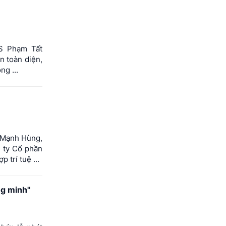
S Phạm Tất
ìn toàn diện,
ng ...
ê Mạnh Hùng,
g ty Cổ phần
trí tuệ ...
ng minh"