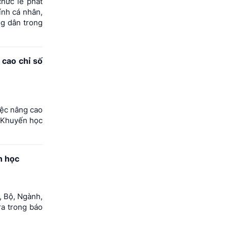
hức lễ phát
ính cá nhân,
ng dân trong
 cao chỉ số
iệc nâng cao
i Khuyến học
n học
, Bộ, Ngành,
a trong báo