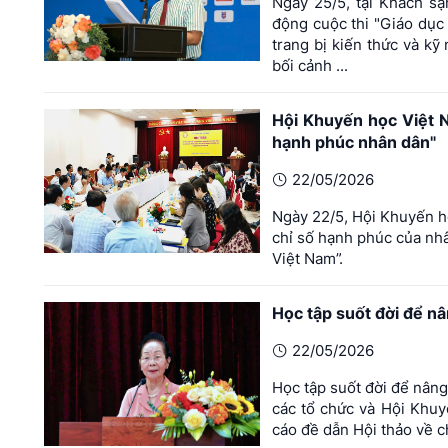
Ngày 25/5, tại Khách s
động cuộc thi "Giáo dục 
trang bị kiến thức và kỹ
bối cảnh ...
Hội Khuyến học Việt N
hạnh phúc nhân dân"
22/05/2026
Ngày 22/5, Hội Khuyến họ
chỉ số hạnh phúc của nhâ
Việt Nam”.
Học tập suốt đời để nâ
22/05/2026
Học tập suốt đời để nâng
các tổ chức và Hội Khu
cáo đề dẫn Hội thảo về c