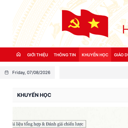
GIỚI THIỆU
THÔNG TIN
KHUYẾN HỌC
GIÁO 
Friday, 07/08/2026
Lãnh đạo TW Hội
Kinh tế - Xã hội
Hoạt động khuyến họ
Tổ chức bộ máy
Văn hóa - Đời sống
Gương sáng khuyến học
KHUYẾN HỌC
Điều lệ Hội Khuyến học Việt Nam
Sổ tay khuyến học