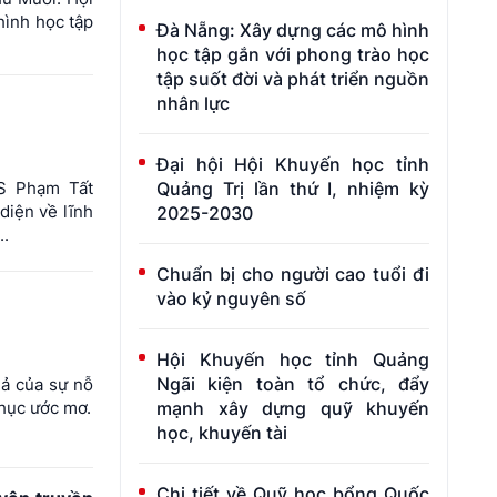
hình học tập
Đà Nẵng: Xây dựng các mô hình
học tập gắn với phong trào học
tập suốt đời và phát triển nguồn
nhân lực
Đại hội Hội Khuyến học tỉnh
S Phạm Tất
Quảng Trị lần thứ I, nhiệm kỳ
 diện về lĩnh
2025-2030
..
Chuẩn bị cho người cao tuổi đi
vào kỷ nguyên số
Hội Khuyến học tỉnh Quảng
Ngãi kiện toàn tổ chức, đẩy
uả của sự nỗ
phục ước mơ.
mạnh xây dựng quỹ khuyến
học, khuyến tài
Chi tiết về Quỹ học bổng Quốc