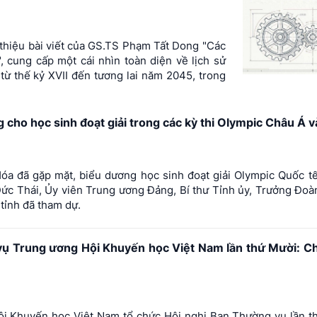
hiệu bài viết của GS.TS Phạm Tất Dong "Các
 vọng", cung cấp một cái nhìn toàn diện về lịch sử
) từ thế kỷ XVII đến tương lai năm 2045, trong
cho học sinh đoạt giải trong các kỳ thi Olympic Châu Á v
Hóa đã gặp mặt, biểu dương học sinh đoạt giải Olympic Quốc t
ức Thái, Ủy viên Trung ương Đảng, Bí thư Tỉnh ủy, Trưởng Đo
 tỉnh đã tham dự.
vụ Trung ương Hội Khuyến học Việt Nam lần thứ Mười: Ch
Hội Khuyến học Việt Nam tổ chức Hội nghị Ban Thường vụ lần t