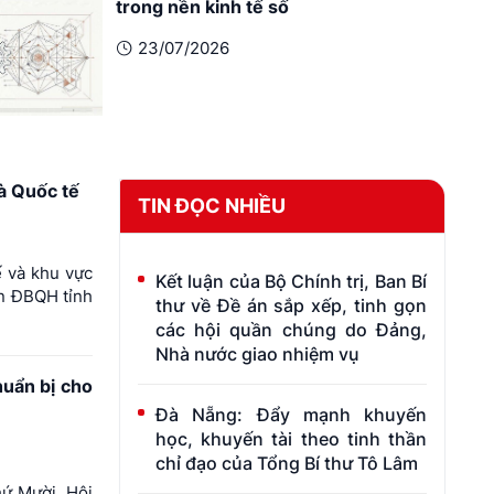
trong nền kinh tế số
23/07/2026
à Quốc tế
TIN ĐỌC NHIỀU
ế và khu vực
Kết luận của Bộ Chính trị, Ban Bí
àn ĐBQH tỉnh
thư về Đề án sắp xếp, tinh gọn
các hội quần chúng do Đảng,
Nhà nước giao nhiệm vụ
uẩn bị cho
Đà Nẵng: Đẩy mạnh khuyến
học, khuyến tài theo tinh thần
chỉ đạo của Tổng Bí thư Tô Lâm
hứ Mười. Hội