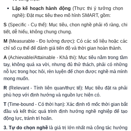
Lập kế hoạch hành động
(Thực thi ý tưởng chọn
nghề): Đặt mục tiêu theo mô hình SMART, gồm:
S
(Specific - Cụ thể): Mục tiêu, chọn nghề phải rõ ràng, chi
tiết, dễ hiểu, không chung chung.
M
(Measurable - Đo lường được): Có các số liệu hoặc các
chỉ số cụ thể để đánh giá tiến độ và thời gian hoàn thành.
A
(Achievable/Attainable - Khả thi):
Mục
tiêu nằm trong
tầm
tay, không quá xa vời, nhưng đủ thử thách, phải có những
nỗ lực trong học hỏi, rèn luyện để chọn được nghề mà mình
mong muốn
.
R
(Relevant - Tính liên quan/thực tế): Mục tiêu đặt ra phải
phù hợp với định hướng và nguồn lực hiện có.
T
(Time-bound - Có thời hạn): Xác định rõ mốc thời gian bắt
đầu và kết thúc quá trình định hướng nghề nghiệp để tạo
động lực, tránh trì hoãn
.
3
. Tự do chọn nghề
là giá trị lớn nhất mà công tác hướng