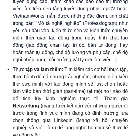
tuyển dụng cao, tham khảo các báo cáo thị trường
việc làm trên nền tảng tuyển dụng như TopCV hoặc
VietnamWorks; nắm được những đặc điểm, tính chất
trong bản "Mô tả nghề nghiệp" (Professiogram) như
yêu cầu đầu vào, kiến thức nền và kiến thức chuyên
môn, thời gian lao động trong ngày, tính chất lao
động (lao động chân tay, trí óc, bán tự động,
hay
hoàn toàn tự động, chế độ lương và phụ cấp, chế độ
nghỉ phép năm, môi trường vật lý nơi làm việc...).
Thực
tập
và
làm thêm:
Tìm kiếm các cơ hội thực tập,
thực hành để có những trải nghiệm, những điều kiện
thử sức mình với lao động mình sẽ lựa chọn hoặc
làm việc bán thời gian (part-time) tại một nơi nào đó
để tích lũy kinh nghiệm thực tế; Tham gia
Networking
(mạng lưới kết nối) với những người đi
trước trong lĩnh vực mình đang có định hướng lựa
chọn thông qua Linkedin (Mạng xã hội chuyên
nghiệp và việc làm) để lắng nghe họ chia sẻ thực tế
về công việc.