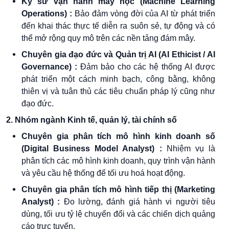
Kỹ sư vận hành máy học (Machine Learning
Operations) :
Bảo đảm vòng đời của AI từ phát triển
đến khai thác thực tế diễn ra suôn sẻ, tự động và có
thể mở rộng quy mô trên các nền tảng đám mây.
Chuyên gia đạo đức và Quản trị AI (AI Ethicist / AI
Governance) :
Đảm bảo cho các hệ thống AI được
phát triển một cách minh bạch, công bằng, không
thiên vị và tuân thủ các tiêu chuẩn pháp lý cũng như
đạo đức.
2. Nhóm ngành Kinh tế, quản lý, tài chính số
Chuyên gia phân tích mô hình kinh doanh số
(Digital Business
Model Analyst) :
Nhiệm vụ là
phân tích các mô hình kinh doanh, quy trình vận hành
và yêu cầu hệ thống để tối ưu hoá hoạt động.
Chuyên gia phân tích mô hình tiếp thị (Marketing
Analyst) :
Đo lường, đánh giá hành vi người tiêu
dùng, tối ưu tỷ lệ chuyển đổi và các chiến dịch quảng
cáo trực tuyến.