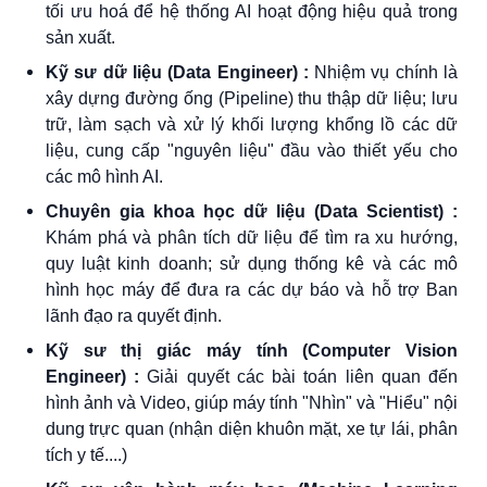
tối ưu hoá để hệ thống AI hoạt động hiệu quả trong
sản xuất.
Kỹ sư dữ liệu (Data Engineer) :
Nhiệm vụ chính là
xây dựng đường ống (Pipeline) thu thập dữ liệu; lưu
trữ, làm sạch và xử lý khối lượng khổng lồ các dữ
liệu, cung cấp "nguyên liệu" đầu vào thiết yếu cho
các mô hình AI.
Chuyên gia khoa học dữ liệu (Data Scientist) :
Khám phá và phân tích dữ liệu để tìm ra xu hướng,
quy luật kinh doanh; sử dụng thống kê và các mô
hình học máy để đưa ra các dự báo và hỗ trợ Ban
lãnh đạo ra quyết định.
Kỹ sư thị giác máy tính (Computer Vision
Engineer) :
Giải quyết các bài toán liên quan đến
hình ảnh và Video, giúp máy tính "Nhìn" và "Hiểu" nội
dung trực quan (nhận diện khuôn mặt, xe tự lái, phân
tích y tế....)