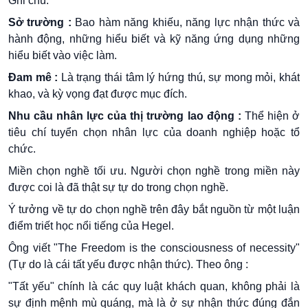
Ghi
chú:
Sở trường :
Bao hàm năng khiếu, năng lực nhận thức và
hành động, những hiểu biết và kỹ năng ứng dụng những
hiểu biết vào việc làm.
Đam mê :
Là trạng thái tâm lý hứng thú, sự mong mỏi, khát
khao, và kỳ vọng đạt được mục đích.
Nhu cầu nhân lực của thị trường lao động :
Thể hiện ở
tiêu chí tuyển chọn nhân lực của doanh nghiệp hoặc tổ
chức.
Miền
chọn nghề tối ưu. Người chọn nghề trong miền này
được coi là đã thật sự tự do trong chọn nghề.
Ý
tưởng
về tự do chọn nghề trên đây bắt nguồn từ một luận
điểm triết học nổi tiếng của Hegel.
Ông viết "The Freedom is the consciousness of necessity"
(Tự do là cái tất yếu được nhận thức). Theo ông :
"Tất yếu" chính là các quy luật khách quan, không phải là
sự định mệnh mù quáng, mà là ở sự nhận thức đúng đắn