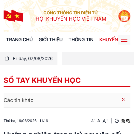
CỔNG THÔNG TIN ĐIỆN TỬ
HỘI KHUYẾN HỌC VIỆT NAM
TRANG CHỦ
GIỚI THIỆU
THÔNG TIN
KHUYẾN HỌC
Togg
navi
Friday, 07/08/2026
SỔ TAY KHUYẾN HỌC
Các tin khác
+
A
-
A
|
A
Thứ ba, 16/06/2026
|
11:16