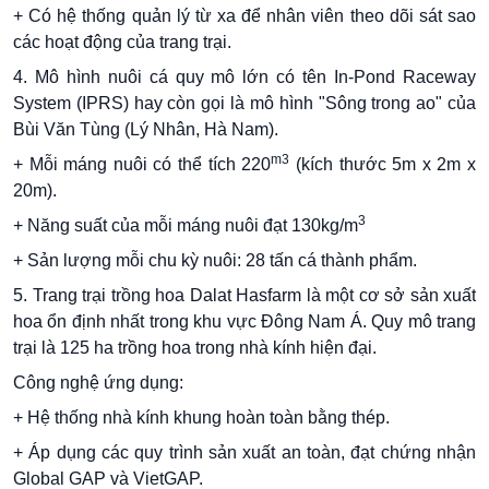
+ Có hệ thống quản lý từ xa để nhân viên theo dõi sát sao
các hoạt động của trang trại.
4. Mô hình nuôi cá quy mô lớn có tên In-Pond Raceway
System (IPRS) hay còn gọi là mô hình "Sông trong ao" của
Bùi Văn Tùng (Lý Nhân, Hà Nam).
m3
+ Mỗi máng nuôi có thể tích 220
(kích thước 5m x 2m x
20m).
3
+ Năng suất của mỗi máng nuôi đạt 130kg/m
+ Sản lượng mỗi chu kỳ nuôi: 28 tấn cá thành phẩm.
5. Trang trại trồng hoa Dalat Hasfarm là một cơ sở sản xuất
hoa ổn định nhất trong khu vực Đông Nam Á. Quy mô trang
trại là 125 ha trồng hoa trong nhà kính hiện đại.
Công nghệ ứng dụng:
+ Hệ thống nhà kính khung hoàn toàn bằng thép.
+ Áp dụng các quy trình sản xuất an toàn, đạt chứng nhận
Global GAP và VietGAP.