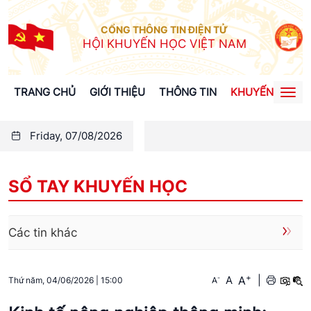
CỔNG THÔNG TIN ĐIỆN TỬ
HỘI KHUYẾN HỌC VIỆT NAM
TRANG CHỦ
GIỚI THIỆU
THÔNG TIN
KHUYẾN HỌC
Togg
navi
Friday, 07/08/2026
SỔ TAY KHUYẾN HỌC
Các tin khác
+
A
-
A
|
A
Thứ năm, 04/06/2026
|
15:00