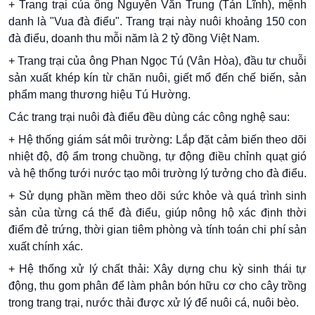
+ Trang trại của ông Nguyễn Văn Trung (Tản Lĩnh), mệnh
danh là "Vua đà điểu". Trang trại này nuôi khoảng 150 con
đà điểu, doanh thu mỗi năm là 2 tỷ đồng Việt Nam.
+ Trang trại của ông Phan Ngọc Tú (Vân Hòa), đầu tư chuỗi
sản xuất khép kín từ chăn nuôi, giết mổ đến chế biến, sản
phẩm mang thương hiệu Tú Hường.
Các trang trại nuôi đà điểu đều dùng các công nghệ sau:
+ Hệ thống giám sát môi trường: Lắp đặt cảm biến theo dõi
nhiệt độ, độ ẩm trong chuồng, tự động điều chỉnh quạt gió
và hệ thống tưới nước tạo môi trường lý tưởng cho đà điểu.
+ Sử dụng phần mềm theo dõi sức khỏe và quá trình sinh
sản của từng cá thể đà điểu, giúp nông hộ xác định thời
điểm đẻ trứng, thời gian tiêm phòng và tính toán chi phí sản
xuất chính xác.
+ Hệ thống xử lý chất thải: Xây dựng chu kỳ sinh thái tự
động, thu gom phân để làm phân bón hữu cơ cho cây trồng
trong trang trại, nước thải được xử lý để nuôi cá, nuôi bèo.