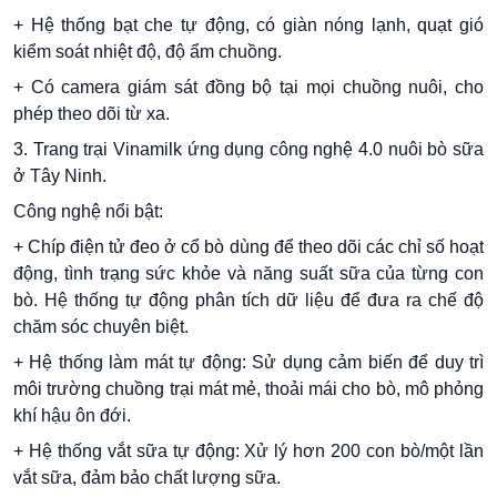
+ Hệ thống bạt che tự động, có giàn nóng lạnh, quạt gió
kiểm soát nhiệt độ, độ ẩm chuồng.
+ Có camera giám sát đồng bộ tại mọi chuồng nuôi, cho
phép theo dõi từ xa.
3. Trang trại Vinamilk ứng dụng công nghệ 4.0 nuôi bò sữa
ở Tây Ninh.
Công nghệ nổi bật:
+ Chíp điện tử đeo ở cổ bò dùng để theo dõi các chỉ số hoạt
động, tình trạng sức khỏe và năng suất sữa của từng con
bò. Hệ thống tự động phân tích dữ liệu để đưa ra chế độ
chăm sóc chuyên biệt.
+ Hệ thống làm mát tự động: Sử dụng cảm biến để duy trì
môi trường chuồng trại mát mẻ, thoải mái cho bò, mô phỏng
khí hậu ôn đới.
+ Hệ thống vắt sữa tự động: Xử lý hơn 200 con bò/một lần
vắt sữa, đảm bảo chất lượng sữa.