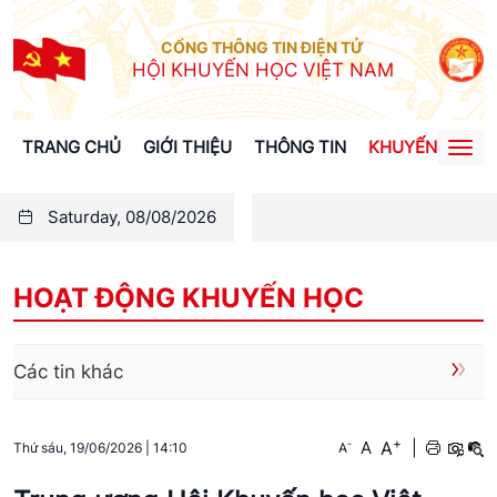
CỔNG THÔNG TIN ĐIỆN TỬ
HỘI KHUYẾN HỌC VIỆT NAM
TRANG CHỦ
GIỚI THIỆU
THÔNG TIN
KHUYẾN HỌC
Togg
navi
Saturday, 08/08/2026
HOẠT ĐỘNG KHUYẾN HỌC
Các tin khác
+
A
-
A
|
A
Thứ sáu, 19/06/2026
|
14:10