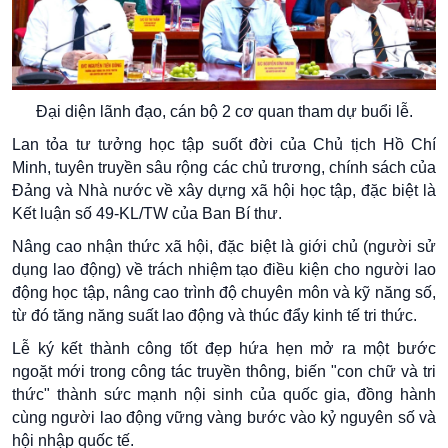
Đại diện lãnh đạo, cán bộ 2 cơ quan tham dự buổi lễ.
Lan tỏa tư tưởng học tập suốt đời của Chủ tịch Hồ Chí
Minh, tuyên truyền sâu rộng các chủ trương, chính sách của
Đảng và Nhà nước về xây dựng xã hội học tập, đặc biệt là
Kết luận số 49-KL/TW của Ban Bí thư.
Nâng cao nhận thức xã hội, đặc biệt là giới chủ (người sử
dụng lao động) về trách nhiệm tạo điều kiện cho người lao
động học tập, nâng cao trình độ chuyên môn và kỹ năng số,
từ đó tăng năng suất lao động và thúc đẩy kinh tế tri thức.
Lễ ký kết thành công tốt đẹp hứa hẹn mở ra một bước
ngoặt mới trong công tác truyền thông, biến "con chữ và tri
thức" thành sức mạnh nội sinh của quốc gia, đồng hành
cùng người lao động vững vàng bước vào kỷ nguyên số và
hội nhập quốc tế.