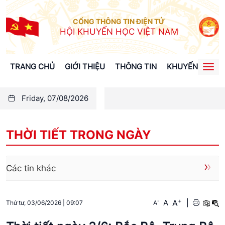
CỔNG THÔNG TIN ĐIỆN TỬ
HỘI KHUYẾN HỌC VIỆT NAM
TRANG CHỦ
GIỚI THIỆU
THÔNG TIN
KHUYẾN HỌC
Togg
navi
Friday, 07/08/2026
THỜI TIẾT TRONG NGÀY
Các tin khác
+
A
-
A
|
A
Thứ tư, 03/06/2026
|
09:07