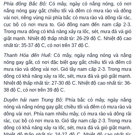
Phía đông Bắc Bộ:
Có mây, ngày có nắng nóng, có nơi
nắng nóng gay gắt; chiều tối và đêm có mưa rào và dông
vài nơi, riêng vùng núi phía bắc có mưa rào và dông rải rác,
cục bộ có nơi mưa to. Gió đông nam đến nam cấp 2-3.
Trong mưa dông có khả năng xảy ra lốc, sét, mưa đá và gió
giật mạnh. Nhiệt độ thấp nhất từ: 26-29 độ C. Nhiệt độ cao
nhất từ: 35-37 độ C, có nơi trên 37 độ C.
Thanh Hóa đến Huế:
Có mây, ngày nắng nóng và nắng
nóng gay gắt, có nơi đặc biệt gay gắt; chiều tối và đêm có
mưa rào và dông vài nơi. Gió tây nam cấp 2-3. Trong mưa
dông có khả năng xảy ra lốc, sét, mưa đá và gió giật mạnh.
Nhiệt độ thấp nhất từ: 27-30 độ C. Nhiệt độ cao nhất từ: 36-
38 độ C, có nơi trên 39 độ C.
Duyên hải nam Trung Bộ:
Phía bắc có mây, ngày nắng
nóng và nắng nóng gay gắt; chiều tối và đêm có mưa rào và
dông vài nơi. Phía nam nhiều mây, có mưa rào và dông rải
rác, cục bộ có nơi mưa to. Gió tây nam cấp 2-3. Trong mưa
dông có khả năng xảy ra lốc, sét, mưa đá và gió giật mạnh.
Nhiệt độ thấp nhất từ: 24-27 độ C. Nhiệt độ cao nhất từ: