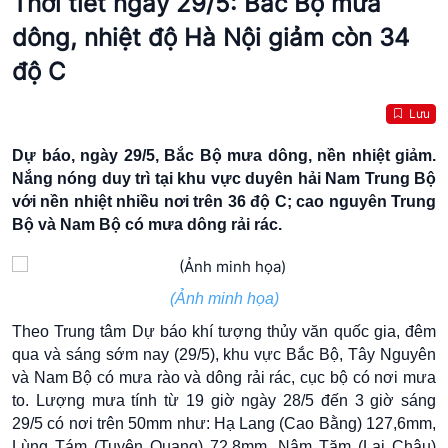
Thời tiết ngày 29/5: Bắc Bộ mưa
dông, nhiệt độ Hà Nội giảm còn 34
độ C
Lưu
Dự báo, ngày 29/5, Bắc Bộ
mưa dông
, nền nhiệt giảm.
Nắng nóng duy trì tại khu vực duyên hải Nam Trung Bộ
với nền nhiệt nhiều nơi trên 36 độ C; cao nguyên Trung
Bộ và Nam Bộ có mưa dông rải rác.
(Ảnh minh họa)
Theo Trung tâm Dự báo khí tượng thủy văn quốc gia, đêm
qua và sáng sớm nay (29/5), khu vực Bắc Bộ, Tây Nguyên
và Nam Bộ có mưa rào và dông rải rác, cục bộ có nơi
mưa
to
. Lượng mưa tính từ 19 giờ ngày 28/5 đến 3 giờ sáng
29/5 có nơi trên 50mm như: Hạ Lang (Cao Bằng) 127,6mm,
Lùng Tám (Tuyên Quang) 72,8mm, Nậm Tăm (Lai Châu)