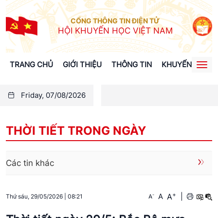
CỔNG THÔNG TIN ĐIỆN TỬ
HỘI KHUYẾN HỌC VIỆT NAM
TRANG CHỦ
GIỚI THIỆU
THÔNG TIN
KHUYẾN HỌC
Togg
navi
Friday, 07/08/2026
THỜI TIẾT TRONG NGÀY
Các tin khác
+
A
-
A
|
A
Thứ sáu, 29/05/2026
|
08:21