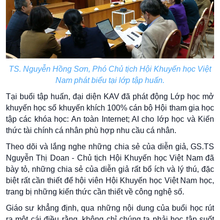
TS. Nguyễn Hồng Sơn, Phó Chủ tịch Hội Khuyến học Việt
Nam phát biểu tại lớp tập huấn.
Tại buổi tập huấn, đại diện KAV đã phát động Lớp học mở
khuyến học số khuyến khích 100% cán bộ Hội tham gia học
tập các khóa học: An toàn Internet; AI cho lớp học và Kiến
thức tài chính cá nhân phù hợp nhu cầu cá nhân.
Theo dõi và lắng nghe những chia sẻ của diễn giả, GS.TS
Nguyễn Thị Doan - Chủ tịch Hội Khuyến học Việt Nam đã
bày tỏ, những chia sẻ của diễn giả rất bổ ích và lý thú, đặc
biệt rất cần thiết để hội viên Hội Khuyến học Việt Nam học,
trang bị những kiến thức cần thiết về công nghệ số.
Giáo sư khẳng định, qua những nội dung của buổi học rút
ra một cái điều rằng, không chỉ chúng ta phải học tập suốt