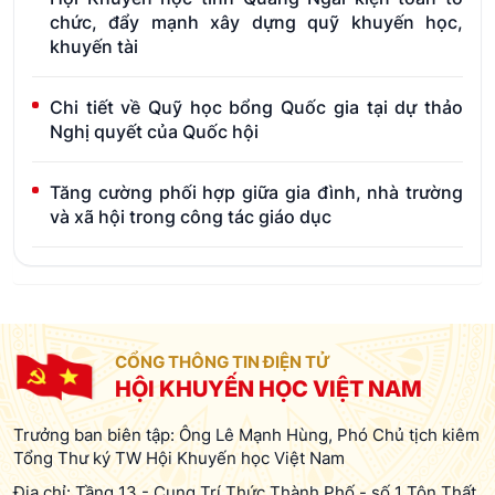
chức, đẩy mạnh xây dựng quỹ khuyến học,
khuyến tài
Chi tiết về Quỹ học bổng Quốc gia tại dự thảo
Nghị quyết của Quốc hội
Tăng cường phối hợp giữa gia đình, nhà trường
và xã hội trong công tác giáo dục
CỔNG THÔNG TIN ĐIỆN TỬ
HỘI KHUYẾN HỌC VIỆT NAM
Trưởng ban biên tập: Ông Lê Mạnh Hùng, Phó Chủ tịch kiêm
Tổng Thư ký TW Hội Khuyến học Việt Nam
Địa chỉ: Tầng 13 - Cung Trí Thức Thành Phố - số 1 Tôn Thất