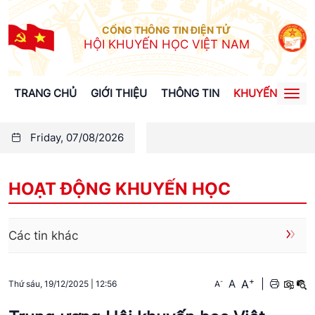
CỔNG THÔNG TIN ĐIỆN TỬ
HỘI KHUYẾN HỌC VIỆT NAM
TRANG CHỦ
GIỚI THIỆU
THÔNG TIN
KHUYẾN HỌC
Togg
navi
Friday, 07/08/2026
HOẠT ĐỘNG KHUYẾN HỌC
Các tin khác
+
A
-
A
|
A
Thứ sáu, 19/12/2025
|
12:56