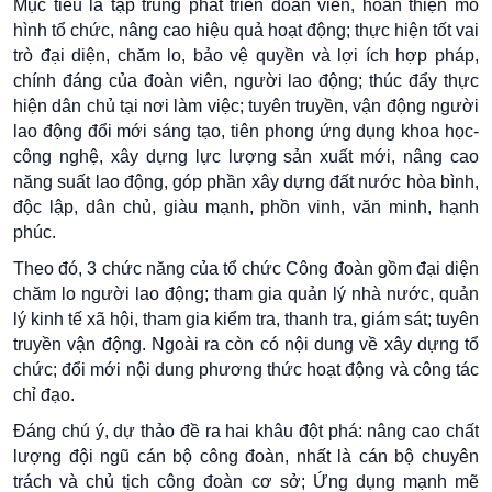
Mục tiêu là tập trung phát triển đoàn viên, hoàn thiện mô
hình tổ chức, nâng cao hiệu quả hoạt động; thực hiện tốt vai
trò đại diện, chăm lo, bảo vệ quyền và lợi ích hợp pháp,
chính đáng của đoàn viên, người lao động; thúc đẩy thực
hiện dân chủ tại nơi làm việc; tuyên truyền, vận động người
lao động đổi mới sáng tạo, tiên phong ứng dụng khoa học-
công nghệ, xây dựng lực lượng sản xuất mới, nâng cao
năng suất lao động, góp phần xây dựng đất nước hòa bình,
độc lập, dân chủ, giàu mạnh, phồn vinh, văn minh, hạnh
phúc.
Theo đó, 3 chức năng của tổ chức Công đoàn gồm đại diện
chăm lo người lao động; tham gia quản lý nhà nước, quản
lý kinh tế xã hội, tham gia kiểm tra, thanh tra, giám sát; tuyên
truyền vận động. Ngoài ra còn có nội dung về xây dựng tổ
chức; đổi mới nội dung phương thức hoạt động và công tác
chỉ đạo.
Đáng chú ý, dự thảo đề ra hai khâu đột phá: nâng cao chất
lượng đội ngũ cán bộ công đoàn, nhất là cán bộ chuyên
trách và chủ tịch công đoàn cơ sở; Ứng dụng mạnh mẽ