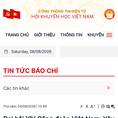
CỔNG THÔNG TIN ĐIỆN TỬ
HỘI KHUYẾN HỌC VIỆT NAM
TRANG CHỦ
GIỚI THIỆU
THÔNG TIN
KHUYẾN HỌC
Togg
navi
Saturday, 08/08/2026
TIN TỨC BÁO CHÍ
Các tin khác
+
A
-
A
|
A
Thứ năm, 04/06/2026
|
10:49