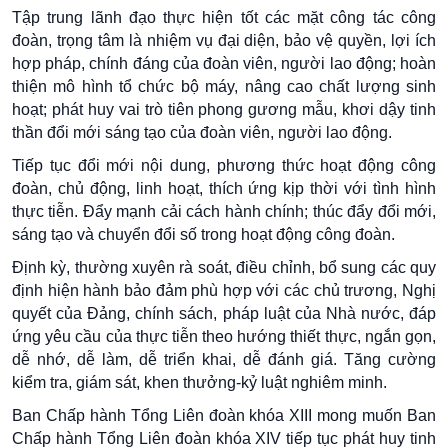
Tập trung lãnh đạo thực hiện tốt các mặt công tác công
đoàn, trọng tâm là nhiệm vụ đại diện, bảo vệ quyền, lợi ích
hợp pháp, chính đáng của đoàn viên, người lao động; hoàn
thiện mô hình tổ chức bộ máy, nâng cao chất lượng sinh
hoạt; phát huy vai trò tiên phong gương mẫu, khơi dậy tinh
thần đổi mới sáng tạo của đoàn viên, người lao động.
Tiếp tục đổi mới nội dung, phương thức hoạt động công
đoàn, chủ động, linh hoạt, thích ứng kịp thời với tình hình
thực tiễn. Đẩy mạnh cải cách hành chính; thúc đẩy đổi mới,
sáng tạo và chuyển đổi số trong hoạt động công đoàn.
Định kỳ, thường xuyên rà soát, điều chỉnh, bổ sung các quy
định hiện hành bảo đảm phù hợp với các chủ trương, Nghị
quyết của Đảng, chính sách, pháp luật của Nhà nước, đáp
ứng yêu cầu của thực tiễn theo hướng thiết thực, ngắn gọn,
dễ nhớ, dễ làm, dễ triển khai, dễ đánh giá. Tăng cường
kiểm tra, giám sát, khen thưởng-kỷ luật nghiêm minh.
Ban Chấp hành Tổng Liên đoàn khóa XIII mong muốn Ban
Chấp hành Tổng Liên đoàn khóa XIV tiếp tục phát huy tinh