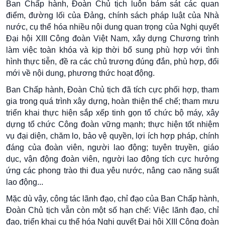
Ban Chấp hành, Đoàn Chủ tịch luôn bám sát các quan
điểm, đường lối của Đảng, chính sách pháp luật của Nhà
nước, cụ thể hóa nhiều nội dung quan trọng của Nghị quyết
Đại hội XIII Công đoàn Việt Nam, xây dựng Chương trình
làm việc toàn khóa và kịp thời bổ sung phù hợp với tình
hình thực tiễn, đề ra các chủ trương đúng đắn, phù hợp, đổi
mới về nội dung, phương thức hoạt động.
Ban Chấp hành, Đoàn Chủ tịch đã tích cực phối hợp, tham
gia trong quá trình xây dựng, hoàn thiện thể chế; tham mưu
triển khai thực hiện sắp xếp tinh gọn tổ chức bộ máy, xây
dựng tổ chức Công đoàn vững mạnh; thực hiện tốt nhiệm
vụ đại diện, chăm lo, bảo vệ quyền, lợi ích hợp pháp, chính
đáng của đoàn viên, người lao động; tuyên truyền, giáo
dục, vận động đoàn viên, người lao động tích cực hưởng
ứng các phong trào thi đua yêu nước, nâng cao năng suất
lao động...
Mặc dù vậy, công tác lãnh đạo, chỉ đạo của Ban Chấp hành,
Đoàn Chủ tịch vẫn còn một số hạn chế: Việc lãnh đạo, chỉ
đạo, triển khai cụ thể hóa Nghị quyết Đại hội XIII Công đoàn