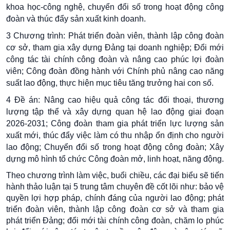
khoa học-công nghệ, chuyển đổi số trong hoạt động công
đoàn và thúc đẩy sản xuất kinh doanh.
3 Chương trình: Phát triển đoàn viên, thành lập công đoàn
cơ sở, tham gia xây dựng Đảng tại doanh nghiệp; Đổi mới
công tác tài chính công đoàn và nâng cao phúc lợi đoàn
viên; Công đoàn đồng hành với Chính phủ nâng cao năng
suất lao động, thực hiện mục tiêu tăng trưởng hai con số.
4 Đề án: Nâng cao hiệu quả công tác đối thoại, thương
lượng tập thể và xây dựng quan hệ lao động giai đoạn
2026-2031; Công đoàn tham gia phát triển lực lượng sản
xuất mới, thúc đẩy việc làm có thu nhập ổn định cho người
lao động; Chuyển đổi số trong hoạt động công đoàn; Xây
dựng mô hình tổ chức Công đoàn mở, linh hoạt, năng động.
Theo chương trình làm việc, buổi chiều, các đại biểu sẽ tiến
hành thảo luận tại 5 trung tâm chuyên đề cốt lõi như: bảo vệ
quyền lợi hợp pháp, chính đáng của người lao động; phát
triển đoàn viên, thành lập công đoàn cơ sở và tham gia
phát triển Đảng; đổi mới tài chính công đoàn, chăm lo phúc