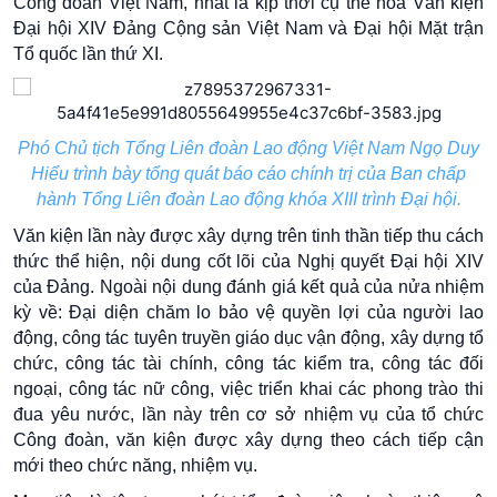
Công đoàn Việt Nam, nhất là kịp thời cụ thể hóa Văn kiện
Đại hội XIV Đảng Cộng sản Việt Nam và Đại hội Mặt trận
Tổ quốc lần thứ XI.
Phó Chủ tịch Tổng Liên đoàn Lao động Việt Nam Ngọ Duy
Hiểu trình bày tổng quát báo cáo chính trị của Ban chấp
hành Tổng Liên đoàn Lao động khóa XIII trình Đại hội.
Văn kiện lần này được xây dựng trên tinh thần tiếp thu cách
thức thể hiện, nội dung cốt lõi của Nghị quyết Đại hội XIV
của Đảng. Ngoài nội dung đánh giá kết quả của nửa nhiệm
kỳ về: Đại diện chăm lo bảo vệ quyền lợi của người lao
động, công tác tuyên truyền giáo dục vận động, xây dựng tổ
chức, công tác tài chính, công tác kiểm tra, công tác đối
ngoại, công tác nữ công, việc triển khai các phong trào thi
đua yêu nước, lần này trên cơ sở nhiệm vụ của tổ chức
Công đoàn, văn kiện được xây dựng theo cách tiếp cận
mới theo chức năng, nhiệm vụ.