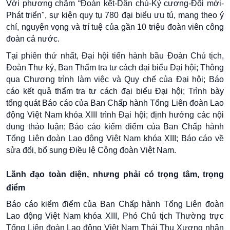
Với phương châm “Đoàn kết-Dân chủ-Kỷ cương-Đổi mới-
Phát triển", sự kiện quy tụ 780 đại biểu ưu tú, mang theo ý
chí, nguyện vọng và trí tuệ của gần 10 triệu đoàn viên công
đoàn cả nước.
Tại phiên thứ nhất,
Đại hội
tiến hành bầu Đoàn Chủ tịch,
Đoàn Thư ký, Ban Thẩm tra tư cách đại biểu Đại hội; Thông
qua Chương trình làm việc và Quy chế của Đại hội; Báo
cáo kết quả thẩm tra tư cách đại biểu Đại hội; Trình bày
tổng quát Báo cáo của Ban Chấp hành Tổng Liên đoàn Lao
động Việt Nam khóa XIII trình Đại hội; định hướng các nội
dung thảo luận; Báo cáo kiểm điểm của Ban Chấp hành
Tổng Liên đoàn Lao động Việt Nam khóa XIII; Báo cáo về
sửa đổi, bổ sung Điều lệ Công đoàn Việt Nam.
Lãnh đạo toàn diện, nhưng phải có trọng tâm, trọng
điểm
Báo cáo kiểm điểm của Ban Chấp hành
Tổng Liên đoàn
Lao động Việt Nam
khóa XIII, Phó Chủ tịch Thường trực
Tổng Liên đoàn Lao động Việt Nam Thái Thu Xương nhận