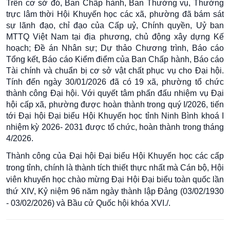
Trên cơ sở đó, Ban Chấp hành, Ban Thường vụ, Thường
trực lâm thời Hộ
i Khuyến học các xã, phường đã bám sát
sự lãnh đạo, chỉ đạo của Cấp uỷ, Chính quyền, Uỷ ban
MTTQ Việt Nam tại địa phương, chủ động xây dựng Kế
hoạch; Đề án Nhân sự; Dự thảo Chương trình, Báo cáo
Tổng kết, Báo cáo Kiểm điểm của Ban Chấp hành, Báo cáo
Tài chính và chuẩn bị cơ sở vật chất phục vụ cho Đại hội.
Tính đến ngày 30/01/2026 đã có 19 xã, phường tổ chức
thành công Đại hội. Với quyết tâm phấn đấu nhiệm vụ Đại
hội cấp xã, phường được hoàn thành trong quý I/2026, tiến
tới Đại hội Đại biểu Hội Khuyến học tỉnh Ninh Bình khoá I
nhiệm kỳ 2026- 2031 được tổ chức, hoàn thành trong tháng
4/2026.
Thành công của Đại hội Đại biểu Hội Khuyến học các cấp
trong tỉnh, chính là thành tích thiết thực nhất mà Cán bộ, Hội
viên khuyến học chào mừng Đại Hội Đại biểu toàn quốc lần
thứ XIV, Kỷ niệm 96 năm ngày thành lập Đảng (03/02/1930
- 03/02/2026) và Bầu cử Quốc hội khóa XVI./.