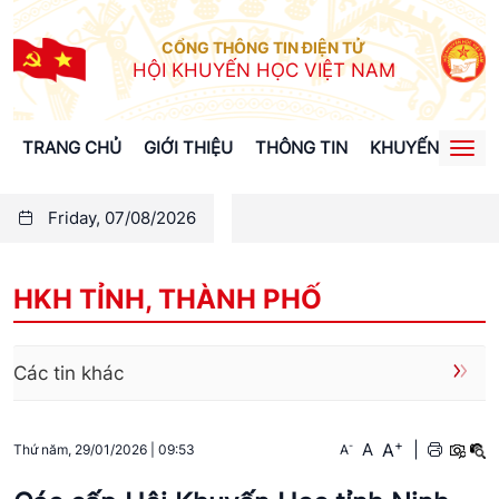
CỔNG THÔNG TIN ĐIỆN TỬ
HỘI KHUYẾN HỌC VIỆT NAM
TRANG CHỦ
GIỚI THIỆU
THÔNG TIN
KHUYẾN HỌC
Togg
navi
Friday, 07/08/2026
HKH TỈNH, THÀNH PHỐ
Các tin khác
+
A
-
A
|
A
Thứ năm, 29/01/2026
|
09:53