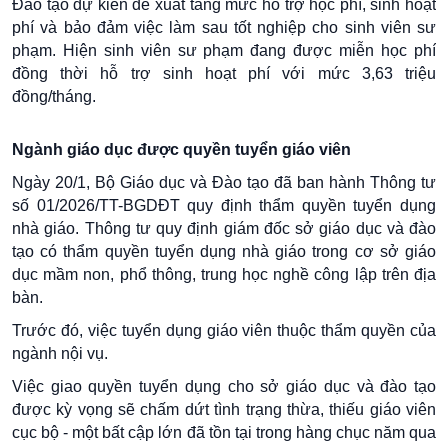
Đào tạo dự kiến đề xuất tăng mức hỗ trợ học phí, sinh hoạt
phí và bảo đảm việc làm sau tốt nghiệp cho sinh viên sư
phạm. Hiện sinh viên sư phạm đang được miễn học phí
đồng thời hỗ trợ sinh hoạt phí với mức 3,63 triệu
đồng/tháng.
Ngành giáo dục được quyền tuyển giáo viên
Ngày 20/1, Bộ Giáo dục và Đào tạo đã ban hành Thông tư
số 01/2026/TT-BGDĐT quy định thẩm quyền tuyển dụng
nhà giáo. Thông tư quy định giám đốc sở giáo dục và đào
tạo có thẩm quyền tuyển dụng nhà giáo trong cơ sở giáo
dục mầm non, phổ thông, trung học nghề công lập trên địa
bàn.
Trước đó, việc tuyển dụng giáo viên thuộc thẩm quyền của
ngành nội vụ.
Việc giao quyền tuyển dụng cho sở giáo dục và đào tạo
được kỳ vọng sẽ chấm dứt tình trạng thừa, thiếu giáo viên
cục bộ - một bất cập lớn đã tồn tại trong hàng chục năm qua