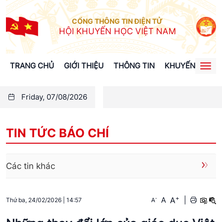
CỔNG THÔNG TIN ĐIỆN TỬ
HỘI KHUYẾN HỌC VIỆT NAM
TRANG CHỦ
GIỚI THIỆU
THÔNG TIN
KHUYẾN HỌC
Togg
navi
Friday, 07/08/2026
TIN TỨC BÁO CHÍ
Các tin khác
+
A
-
A
|
A
Thứ ba, 24/02/2026
|
14:57