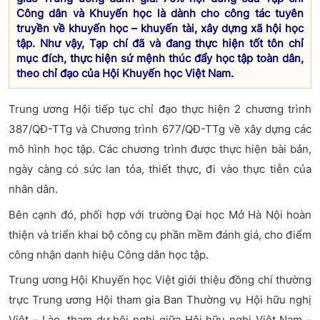
Công dân và Khuyến học là dành cho công tác tuyên
truyền về khuyến học – khuyến tài, xây dựng xã hội học
tập. Như vậy, Tạp chí đã và đang thực hiện tốt tôn chỉ
mục đích, thực hiện sứ mệnh thúc đẩy học tập toàn dân,
theo chỉ đạo của Hội Khuyến học Việt Nam.
Trung ương Hội tiếp tục chỉ đạo thực hiện 2 chương trình
387/QĐ-TTg và Chương trình 677/QĐ-TTg về xây dựng các
mô hình học tập. Các chương trình được thực hiện bài bản,
ngày càng có sức lan tỏa, thiết thực, đi vào thực tiễn của
nhân dân.
Bên cạnh đó, phối hợp với trường Đại học Mở Hà Nội hoàn
thiện và triển khai bộ công cụ phần mềm đánh giá, cho điểm
công nhận danh hiệu Công dân học tập.
Trung ương Hội Khuyến học Việt giới thiệu đồng chí thường
trực Trung ương Hội tham gia Ban Thường vụ Hội hữu nghị
Việt – Lào, tham dự hội nghị giữa Hội hữu nghị Việt Nam -