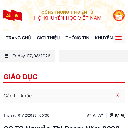
CỔNG THÔNG TIN ĐIỆN TỬ
HỘI KHUYẾN HỌC VIỆT NAM
TRANG CHỦ
GIỚI THIỆU
THÔNG TIN
KHUYẾN HỌC
Togg
navi
Friday, 07/08/2026
GIÁO DỤC
Các tin khác
+
A
-
A
|
A
Thứ sáu, 01/12/2023
|
00:00