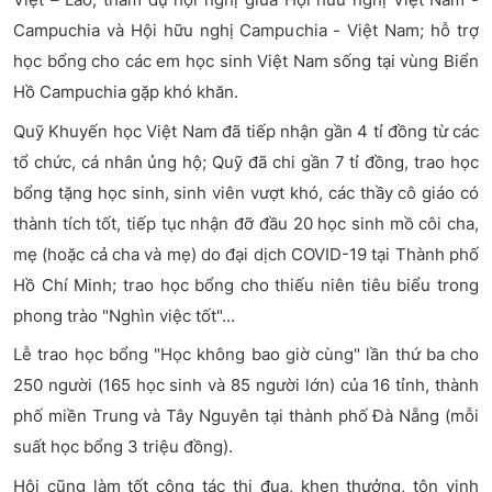
Campuchia và Hội hữu nghị Campuchia - Việt Nam; hỗ trợ
học bổng cho các em học sinh Việt Nam sống tại vùng Biển
Hồ Campuchia gặp khó khăn.
Quỹ Khuyến học Việt Nam đã tiếp nhận gần 4 tỉ đồng từ các
tổ chức, cá nhân ủng hộ; Quỹ đã chi gần 7 tỉ đồng, trao học
bổng tặng học sinh, sinh viên vượt khó, các thầy cô giáo có
thành tích tốt, tiếp tục nhận đỡ đầu 20 học sinh mồ côi cha,
mẹ (hoặc cả cha và mẹ) do đại dịch COVID-19 tại Thành phố
Hồ Chí Minh; trao học bổng cho thiếu niên tiêu biểu trong
phong trào "Nghìn việc tốt"...
Lễ trao học bổng "Học không bao giờ cùng" lần thứ ba cho
250 người (165 học sinh và 85 người lớn) của 16 tỉnh, thành
phố miền Trung và Tây Nguyên tại thành phố Đà Nẵng (mỗi
suất học bổng 3 triệu đồng).
Hội cũng làm tốt công tác thi đua, khen thưởng, tôn vinh