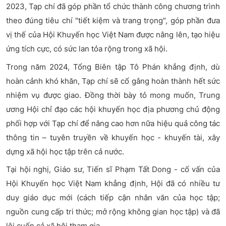
2023, Tạp chí đã góp phần tổ chức thành công chương trình
theo đúng tiêu chí "tiết kiệm và trang trọng", góp phần đưa
vị thế của Hội Khuyến học Việt Nam được nâng lên, tạo hiệu
ứng tích cực, có sức lan tỏa rộng trong xã hội.
Trong năm 2024, Tổng Biên tập Tô Phán khẳng định, dù
hoàn cảnh khó khăn, Tạp chí sẽ cố gắng hoàn thành hết sức
nhiệm vụ được giao. Đồng thời bày tỏ mong muốn, Trung
ương Hội chỉ đạo các hội khuyến học địa phương chủ động
phối hợp với Tạp chí để nâng cao hơn nữa hiệu quả công tác
thông tin – tuyên truyền về khuyến học - khuyến tài, xây
dựng xã hội học tập trên cả nước.
Tại hội nghị, Giáo sư, Tiến sĩ Phạm Tất Dong - cố vấn của
Hội Khuyến học Việt Nam khẳng định, Hội đã có nhiều tư
duy giáo dục mới (cách tiếp cận nhân văn của học tập;
nguồn cung cấp tri thức; mở rộng không gian học tập) và đã
lôi cuốn cả xã hội tham gia.