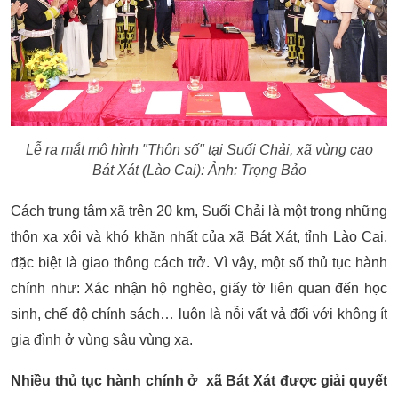
Lễ ra mắt mô hình "Thôn số" tại Suối Chải, xã vùng cao
Bát Xát (Lào Cai): Ảnh: Trọng Bảo
Cách trung tâm xã trên 20 km, Suối Chải là một trong những
thôn xa xôi và khó khăn nhất của xã Bát Xát, tỉnh Lào Cai,
đặc biệt là giao thông cách trở. Vì vậy, một số thủ tục hành
chính như: Xác nhận hộ nghèo, giấy tờ liên quan đến học
sinh, chế độ chính sách… luôn là nỗi vất vả đối với không ít
gia đình ở vùng sâu vùng xa.
Nhiều thủ tục hành chính ở xã Bát Xát được giải quyết