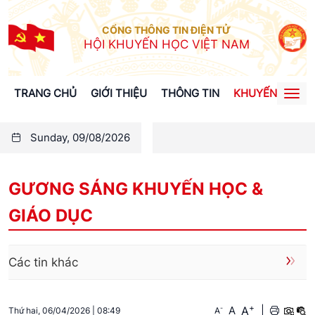
CỔNG THÔNG TIN ĐIỆN TỬ
HỘI KHUYẾN HỌC VIỆT NAM
TRANG CHỦ
GIỚI THIỆU
THÔNG TIN
KHUYẾN HỌC
Togg
navi
Sunday, 09/08/2026
GƯƠNG SÁNG KHUYẾN HỌC &
GIÁO DỤC
Các tin khác
+
A
-
A
|
A
Thứ hai, 06/04/2026
|
08:49