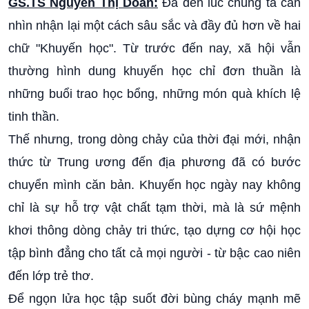
GS.TS Nguyễn Thị Doan:
Đã đến lúc chúng ta cần
nhìn nhận lại một cách sâu sắc và đầy đủ hơn về hai
chữ "Khuyến học". Từ trước đến nay, xã hội vẫn
thường hình dung khuyến học chỉ đơn thuần là
những buổi trao học bổng, những món quà khích lệ
tinh thần.
Thế nhưng, trong dòng chảy của thời đại mới, nhận
thức từ Trung ương đến địa phương đã có bước
chuyển mình căn bản. Khuyến học ngày nay không
chỉ là sự hỗ trợ vật chất tạm thời, mà là sứ mệnh
khơi thông dòng chảy tri thức, tạo dựng cơ hội học
tập bình đẳng cho tất cả mọi người - từ bậc cao niên
đến lớp trẻ thơ.
Để ngọn lửa học tập suốt đời bùng cháy mạnh mẽ