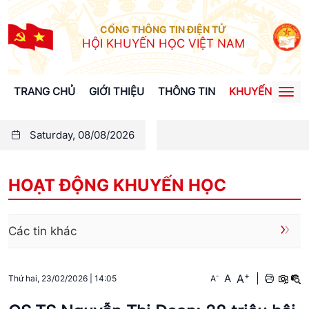
CỔNG THÔNG TIN ĐIỆN TỬ
HỘI KHUYẾN HỌC VIỆT NAM
TRANG CHỦ
GIỚI THIỆU
THÔNG TIN
KHUYẾN HỌC
Togg
navi
Saturday, 08/08/2026
HOẠT ĐỘNG KHUYẾN HỌC
Các tin khác
+
A
-
A
|
A
Thứ hai, 23/02/2026
|
14:05