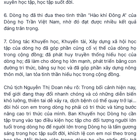
xuyên học tập, học tập suốt đời.
6. Dòng họ đã thi đua theo tinh thần “Hào khí Đông A” của
Dòng họ Trần Việt Nam, nhờ đó đạt được nhiều kết quả
đáng trân trọng.
7. Công tác Khuyến học, Khuyến tài, Xây dựng xã hội học
tập của dòng họ đã góp phần củng cố vị thế của dòng họ
trong cộng đồng; đã phát huy truyền thống hiếu học của
dòng họ; đã làm cho dòng họ lớn mạnh, phát triển bằng con
đường tri thức, bằng sự học và đã góp phần xây dựng nông
thôn mới, lan tỏa tinh thần hiếu học trong cộng đồng.
Chủ tịch Nguyễn Thị Doan nêu rõ: Trong bối cảnh hiện nay,
thế giới đang thay đổi nhanh chóng và có những diễn biến
khó lường, thiên tai dễ xảy ra, dịch bệnh có thể quay trở lại…
đòi hỏi con em trong dòng họ phải có tri thức và từng bước
nâng cao tri thức của mình. Ban Khuyến học Dòng họ cần
tập trung vào tạo điều kiện học tập cho đối tượng người lớn
tuổi trong dòng họ để người lớn trong Dòng họ là tấm gương
sáng trong học tập suốt đời, khích lệ con em noi theo trong
học tập. Mỗi thành viên trong dòng họ cần phấn đấu trở