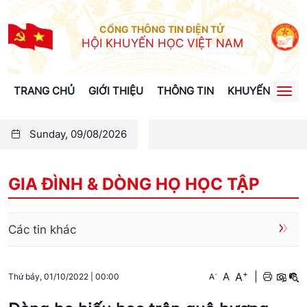
CỔNG THÔNG TIN ĐIỆN TỬ
HỘI KHUYẾN HỌC VIỆT NAM
TRANG CHỦ
GIỚI THIỆU
THÔNG TIN
KHUYẾN HỌC
Togg
navi
Sunday, 09/08/2026
GIA ĐÌNH & DÒNG HỌ HỌC TẬP
Các tin khác
+
A
-
A
|
A
Thứ bảy, 01/10/2022
|
00:00