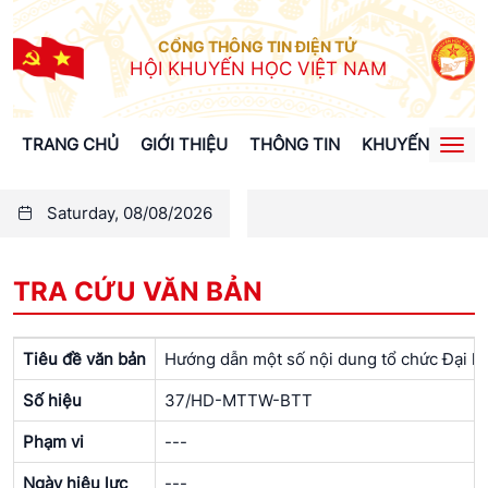
CỔNG THÔNG TIN ĐIỆN TỬ
HỘI KHUYẾN HỌC VIỆT NAM
TRANG CHỦ
GIỚI THIỆU
THÔNG TIN
KHUYẾN HỌC
Togg
navi
Saturday, 08/08/2026
TRA CỨU VĂN BẢN
Tiêu đề văn bản
Hướng dẫn một số nội dung tổ chức Đại h
Số hiệu
37/HD-MTTW-BTT
Phạm vi
---
Ngày hiệu lực
---